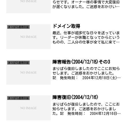
らせです。オーナー様の事情で大変復旧
が遅くなりました。ご迷惑をおかけいた
しました。また落ちたらごめんなさい。
とりあえず、対策練ります..。記 発生
時刻： 2005年1月18日(火) 4時00分
頃 復旧予定...
ドメイン取得
まりぱら運用日誌
最近、仕事が超多忙な日々を送っていま
す。リーダーが休職となってからという
ものの、二人分の仕事が全て私に来てし
まうという中で、様々な業務の処理の方
向性決めや、引継等々、やっておりま
す。なのでご無沙汰になってごめんね。
某嬢のファンサイトを立ち上...
障害報告(2004/12/18)その3
まりぱら運用日誌
まりぱら復旧しましたのでここにお知ら
せします。ご迷惑をおかけしました。
記 発生時刻： 2004年12月18日(土)
13時20分頃 復旧時刻： 2004年12月18
日(土) 16時30分頃 障害原因： ディ
スクエラー 障害範囲： 全サービス...
障害復旧(2004/12/16)
まりぱら運用日誌
まりぱらが復旧しましたので、ここにお
知らせします。ご迷惑をおかけしまし
た。記 発生時刻： 2004年12月16日
(木) 13時30分頃 復旧時刻： 2004年
12月16日(木) 23時30分頃 障害原
因： 不明 障害範囲： 全サービス以