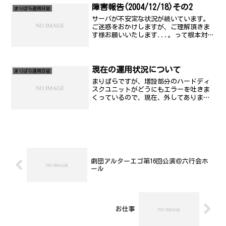
上
障害報告(2004/12/18)その2
まりぱら運用日誌
サーバが不安定な状況が続いています。
ご迷惑をおかけしますが、ご理解頂きま
す様お願いいたします...。って根本対策
考えないと駄目ですね..。記 発生時
刻： 2004年12月18日(土) 13時20分頃
から 復旧予定： 未定 障害原因：
ディス...
現在の運用状況について
まりぱら運用日誌
まりぱらですが、増設部分のハードディ
スクユニットがどうにもエラーを吐きま
くっているので、現在、外してありま
す。近日中にATAカードの交換を実施しま
すので、それまで今しばらくお待ちを。
劇団アルターエゴ第16回公演＠六行会ホ
ール
お仕事