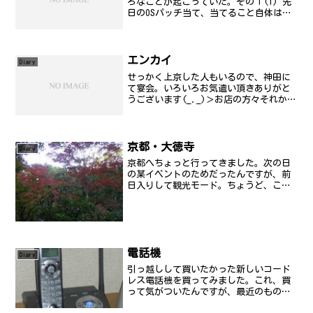
ろなことが起こっていた。その１(1) 先
日のOSパッチ当て、当てること自体は問
題はなかったんだけど、検証作業を行っ
た人が本当にやったのかどうか謎。なに
しろ、“The software does not n...
エンカイ
Diary
せっかく上京した人もいるので、神田に
て宴会。いろいろお気遣い頂きありがと
うございます(_._)＞お店の方々それか
ら、おめでとうございます(_._)＞某札幌
行ったときに吐かせてしまってごめんな
さい(^^;;; いいことがこの先たくさん
あります...
京都・大徳寺
Diary
京都へちょっと行ってきました。次の日
の某イベントのためだったんですが、前
日入りして観光モード。ちょうど、この
時期は、紅葉シーズンで美しい景色が見
ることのできる時期なので、JR東海の広
告で有名な大徳寺を見学してきました。
ちょっと紅葉には、早か...
電話機
Diary
引っ越しして買いたかった新しいコード
レス電話機を買ってみました。これ、買
って気がついたんですが、最近のもの
は、2.4GHz帯を使っているみたいです