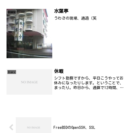
ね。私が以前使っていた電話機は、
300MHz帯の上の方を使っていたと思うん
だけど。実際、使って...
水葉亭
Diary
うわさの現場、通過（笑
休暇
Diary
シフト勤務ですから、平日こうやってお
休みになったりします。ということで、
まったり。昨日から、通算で12時間、い
や16時間くらいは寝た計算になるんだ
な。凄い..。でも、
FreeBSDのOpenSSH、SSL