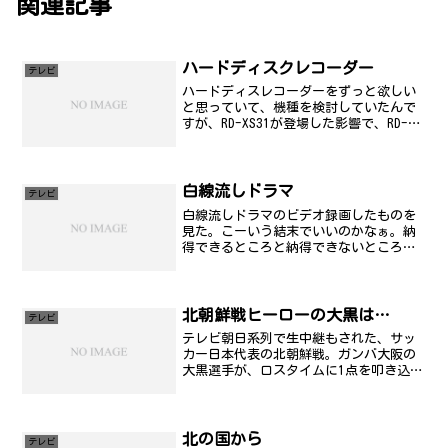
関連記事
ハードディスクレコーダー
テレビ
ハードディスレコーダーをずっと欲しい
と思っていて、機種を検討していたんで
すが、RD-XS31が登場した影響で、RD-
XS40が安くなっているようです。ローン
で購入するのもしゃくに触るので、ずっ
と悩んでいる訳ですが、その一方で貯ま
り続けるビデ...
白線流しドラマ
テレビ
白線流しドラマのビデオ録画したものを
見た。こーいう結末でいいのかなぁ。納
得できるところと納得できないところ
が....。
北朝鮮戦ヒーローの大黒は…
テレビ
テレビ朝日系列で生中継もされた、サッ
カー日本代表の北朝鮮戦。ガンバ大阪の
大黒選手が、ロスタイムに1点を叩き込ん
で、また新しいヒーローが誕生した瞬間
でありました。視聴率は、ビデオリサー
チのデータを見ると、47.2%という数字
を叩き出し、昨年の...
北の国から
テレビ