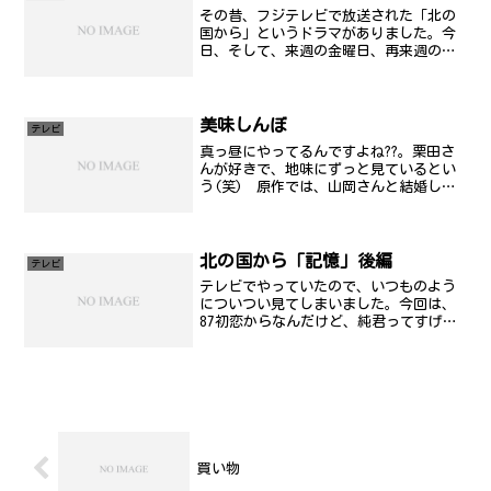
その昔、フジテレビで放送された「北の
国から」というドラマがありました。今
日、そして、来週の金曜日、再来週の金
曜日??土曜日に最新作・最終回の放送が
あります。北の国に実家があるおいらと
しては、非常に親しみをもって見ている
番組の一つで、地元、北...
美味しんぼ
テレビ
真っ昼にやってるんですよね??。栗田さ
んが好きで、地味にずっと見ているとい
う(笑) 原作では、山岡さんと結婚しま
すが、確かアニメではそこまでの演出は
されなかったと思うけど。
北の国から「記憶」後編
テレビ
テレビでやっていたので、いつものよう
についつい見てしまいました。今回は、
87初恋からなんだけど、純君ってすげー
なとか思ったらしい。いや、何がって、
横山めぐみ、裕木奈江、そして、宮沢り
えと、全員、「襲っている」(ここポイン
ト(笑))というとこ...
買い物