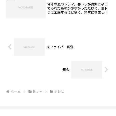
今年の夏のドラマ。春ドラが真剣になっ
てみれたものが少なかっただけに、夏ド
ラは困惑するほど多く、非常に悩ましい
このごろであります。月曜日から整理し
ていきましょう:)スローダンス(月 21:00
フジテレビ)深津絵里主演。この番組の話
題は、広末...
光ファイバー調査
預金
ホーム
Diary
テレビ