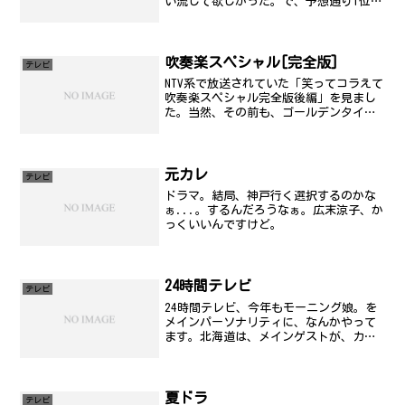
い流して欲しかった。で、予想通り1位は
藤本。ハロプロ運動会とか見る限りだ
と、藤本がなかなかの好成績なので今回
のルールだとそうかなぁ..と。コンコン
こと紺ちゃん(紺野あさ...
吹奏楽スペシャル[完全版]
テレビ
NTV系で放送されていた「笑ってコラえて
吹奏楽スペシャル完全版後編」を見まし
た。当然、その前も、ゴールデンタイム
の本放送も見ていてましたし、番組の中
で取り上げられていたときも短編スペシ
ャルもなぜかチェックしてました。で、
私も中学時代にほんの...
元カレ
テレビ
ドラマ。結局、神戸行く選択するのかな
ぁ...。するんだろうなぁ。広末涼子、か
っくいいんですけど。
24時間テレビ
テレビ
24時間テレビ、今年もモーニング娘。を
メインパーソナリティに、なんかやって
ます。北海道は、メインゲストが、カン
トリー娘。それで良いのか？ＳＴＶ？関
東に戻ってきて、日本テレビを見る。み
れなかったシーンも多いけど、とりあえ
ず、モー娘。に萌えてみ...
夏ドラ
テレビ