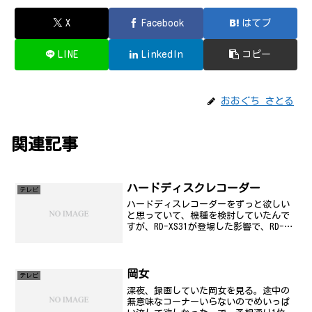
X
Facebook
はてブ
LINE
LinkedIn
コピー
おおぐち さとる
関連記事
ハードディスクレコーダー
テレビ
ハードディスレコーダーをずっと欲しい
と思っていて、機種を検討していたんで
すが、RD-XS31が登場した影響で、RD-
XS40が安くなっているようです。ローン
で購入するのもしゃくに触るので、ずっ
と悩んでいる訳ですが、その一方で貯ま
り続けるビデ...
岡女
テレビ
深夜、録画していた岡女を見る。途中の
無意味なコーナーいらないのでめいっぱ