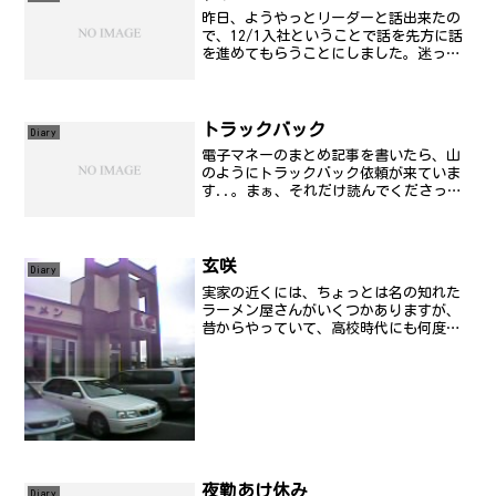
昨日、ようやっとリーダーと話出来たの
で、12/1入社ということで話を先方に話
を進めてもらうことにしました。迷った
けど「やりたいことやったらいいじゃ
ん」という考えが根底にあるので、結
局、そういうことにしたのでした。あと
は、日程とか考えないとな...
トラックバック
Diary
電子マネーのまとめ記事を書いたら、山
のようにトラックバック依頼が来ていま
す..。まぁ、それだけ読んでくださって
いる人がいるということなんでしょう
が..。実際、まとめるまで、状況をきち
んと把握できていないかったのも事実で
す(苦笑) 今は、na...
玄咲
Diary
実家の近くには、ちょっとは名の知れた
ラーメン屋さんがいくつかありますが、
昔からやっていて、高校時代にも何度か
通ったことのあるお店の一つです。結
構、おいしかったりします。ここに食べ
にくるたびに、いやー、札幌に戻ってき
たなぁと思うことの一つです...
夜勤あけ休み
Diary