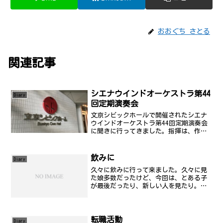
おおぐち さとる
関連記事
シエナウインドオーケストラ第44
Diary
回定期演奏会
文京シビックホールで開催されたシエナ
ウインドオーケストラ第44回定期演奏会
に聞きに行ってきました。指揮は、作曲
家のフィリップ・スパーク氏。そのた
め、今回は、彼の曲のワンメイクコンサ
ートでした。
飲みに
Diary
久々に飲みに行って来ました。久々に見
た娘多数だったけど、今回は、とある子
が最後だったり、新しい人を見たり。こ
のねーちゃんはおもしろかったなぁ。
久々に楽しかったけど、今日は、あんま
りビールが美味しくなかった。なぜなの
かがちょっと分からないんだ...
転職活動
Diary