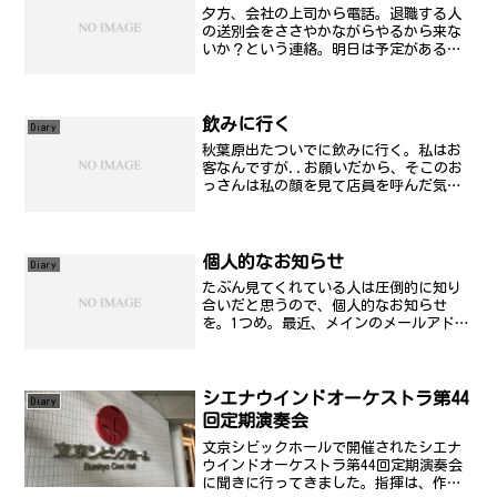
夕方、会社の上司から電話。退職する人
の送別会をささやかながらやるから来な
いか？という連絡。明日は予定がある
の？わかる？そんな前日に連絡受けて行
けるほど暇ではありません:-P
飲みに行く
Diary
秋葉原出たついでに飲みに行く。私はお
客なんですが..お願いだから、そこのお
っさんは私の顔を見て店員を呼んだ気に
ならないで欲しいな:-p 私は客です...。
個人的なお知らせ
Diary
たぶん見てくれている人は圧倒的に知り
合いだと思うので、個人的なお知らせ
を。1つめ。最近、メインのメールアドレ
スを、DTIから、ここの独自ドメインのも
のに変えました。@の前は今までと同様で
す。2つめ。携帯から、PHSをメインにし
ています。聞い...
シエナウインドオーケストラ第44
Diary
回定期演奏会
文京シビックホールで開催されたシエナ
ウインドオーケストラ第44回定期演奏会
に聞きに行ってきました。指揮は、作曲