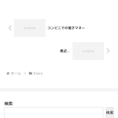
家のフィリップ・スパーク氏。そのた
め、今回は、彼の曲のワンメイクコンサ
ートでした。
コンビニでの電子マネー
最近..
ホーム
Diary
検索
検索