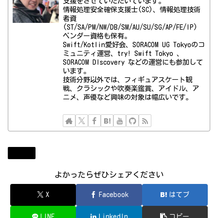
支援をさせていただいています。
情報処理安全確保支援士(SC)、情報処理技術
者資
(ST/SA/PM/NW/DB/SM/AU/SU/SG/AP/FE/IP)
ベンダー資格も保有。
Swift/Kotlin愛好会、SORACOM UG Tokyoのコ
ミュニティ運営、try! Swift Tokyo 、
SORACOM DIscovery などの運営にも参加して
います。
技術分野以外では、フィギュアスケート観
戦、クラシックや吹奏楽鑑賞、アイドル、ア
ニメ、声優など興味の対象は幅広いです。
Diary
よかったらぜひシェアください
X
Facebook
はてブ
LINE
LinkedIn
コピー