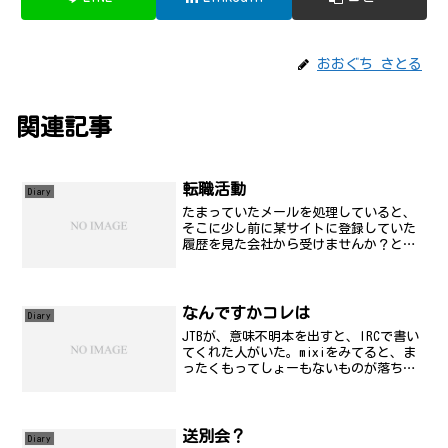
おおぐち さとる
関連記事
転職活動
Diary
たまっていたメールを処理していると、
そこに少し前に某サイトに登録していた
履歴を見た会社から受けませんか？とい
うお誘いをいただいていたようです。さ
しあたり、履歴は送っておきましたが。
まぁ、書類選考で落ちそうだけど(苦笑)
年齢的にきついと思うん...
なんですかコレは
Diary
JTBが、意味不明本を出すと、IRCで書い
てくれた人がいた。mixiをみてると、ま
ったくもってしょーもないものが落ちて
いたと報告する人...。一抹の不安
が....(ぇ
送別会？
Diary