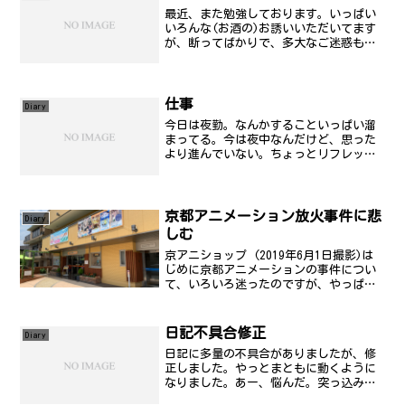
最近、また勉強しております。いっぱい
いろんな(お酒の)お誘いいただいてます
が、断ってばかりで、多大なご迷惑もか
けております。すんません。で、その好
きなお酒を少々セーブして、テクニカル
エンジニアの別カテゴリの勉強をしてい
ます。そういう私は、以...
仕事
Diary
今日は夜勤。なんかすることいっぱい溜
まってる。今は夜中なんだけど、思った
より進んでいない。ちょっとリフレッシ
ュしてがんばってやろうかなぁ。とりあ
えず、片づけたいんだよね。多いんだけ
ど。月次報告書も頼まれている直しをや
って、今度のパッチ当て作...
京都アニメーション放火事件に悲
Diary
しむ
京アニショップ (2019年6月1日撮影)は
じめに京都アニメーションの事件につい
て、いろいろ迷ったのですが、やっぱり
自分なりに整理してきちんと書いて区切
りをと思ったので、記事にします。とて
も長くなると思うのでご勘弁ください。
日記不具合修正
Diary
興味がある人だけ...
日記に多量の不具合がありましたが、修
正しました。やっとまともに動くように
なりました。あー、悩んだ。突っ込みラ
ンキングも増やしましたので、頑張って