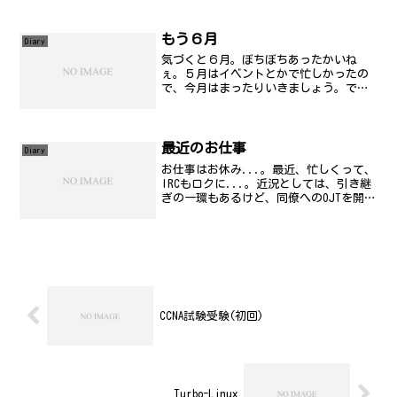
ください(笑) そ
もう６月
Diary
気づくと６月。ぼちぼちあったかいね
ぇ。５月はイベントとかで忙しかったの
で、今月はまったりいきましょう。で、
だ、日曜日は部屋を少しお片づけ。ひた
すら窓開けて掃除機かけて洗濯してた。
以前、買ったラックにＣＤやビデオを詰
め込んでハタときづく。やっ...
最近のお仕事
Diary
お仕事はお休み...。最近、忙しくって、
IRCもロクに...。近況としては、引き継
ぎの一環もあるけど、同僚へのOJTを開
始。うまく引き継げるだろうか。やって
いて思うんだけど、明確な力量の差とい
うのがついてるような気が...。監視業務
ってそん...
CCNA試験受験(初回)
Turbo-Linux