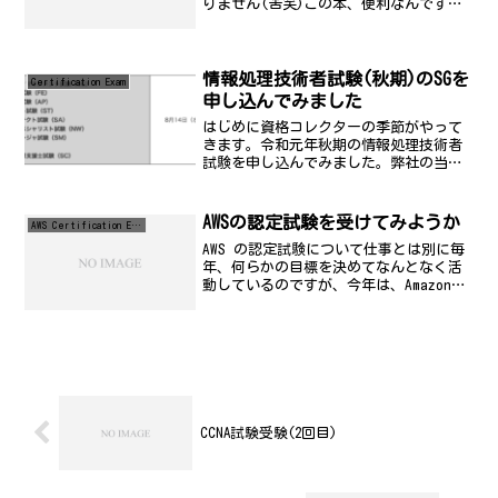
りません(苦笑)この本、便利なんです。
実は、☆☆の資格は昨年取りまして、実
に簡単な試験ではありました。そこで発
見したのは、この本は使える！というこ
と。資格そのものにそれ...
情報処理技術者試験(秋期)のSGを
Certification Exam
申し込んでみました
はじめに資格コレクターの季節がやって
きます。令和元年秋期の情報処理技術者
試験を申し込んでみました。弊社の当部
門に配属されてきた人たちも受けるみた
いなので、私も一緒に受けるよというこ
とで。試験の選択この中の試験で合格し
AWSの認定試験を受けてみようか
AWS Certification Exam
ていないのは、 情報セキ...
AWS の認定試験について仕事とは別に毎
年、何らかの目標を決めてなんとなく活
動しているのですが、今年は、Amazon
Web Service の認定についてまじめに取
り組んでみようかと思っているので、こ
こで宣言しておこうかと思ってエントリ
を...
CCNA試験受験(2回目)