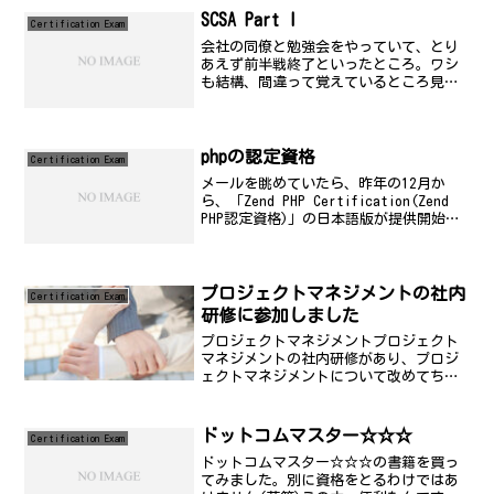
SCSA Part I
Certification Exam
会社の同僚と勉強会をやっていて、とり
あえず前半戦終了といったところ。ワシ
も結構、間違って覚えているところ見つ
けてみたり。私はもう少し勉強してから
受けないと、ちょっと合格する自信ない
かも...。でも、さっさと終わらせない
と、情報処理試験がある...
phpの認定資格
Certification Exam
メールを眺めていたら、昨年の12月か
ら、「Zend PHP Certification(Zend
PHP認定資格)」の日本語版が提供開始さ
れていたことを知りました(ニュースリリ
ース)。この度、日本語化された「Zend
PHP Certifi...
プロジェクトマネジメントの社内
Certification Exam
研修に参加しました
プロジェクトマネジメントプロジェクト
マネジメントの社内研修があり、プロジ
ェクトマネジメントについて改めてちょ
っと学ぶ機会がありました。思ったこと
のメモです。情報処理技術者試験
(PM)2015年4月の試験で、無事に試験を
ドットコムマスター☆☆☆
Certification Exam
パスしました(このあた...
ドットコムマスター☆☆☆の書籍を買っ
てみました。別に資格をとるわけではあ