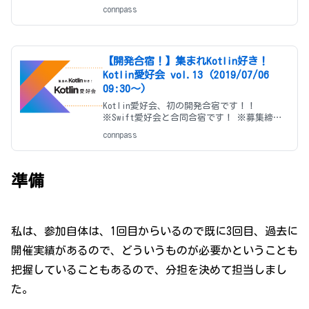
切後の申し込み希望者は、後藤までメッセー
connpass
ジください！（宿の空き状況により、お断り
させていただくこともございます。ご了承く
ださい。） ##
【開発合宿！】集まれKotlin好き！
Kotlin愛好会 vol.13 (2019/07/06
09:30〜)
Kotlin愛好会、初の開発合宿です！！
※Swift愛好会と合同合宿です！ ※募集締切
後の申し込み希望者は、後藤までメッセージ
connpass
ください！（宿の空き状況により、お断りさ
せていただくこともございます。ご了承くだ
さい。） ## ■イベン
準備
私は、参加自体は、1回目からいるので既に3回目、過去に
開催実績があるので、どういうものが必要かということも
把握していることもあるので、分担を決めて担当しまし
た。