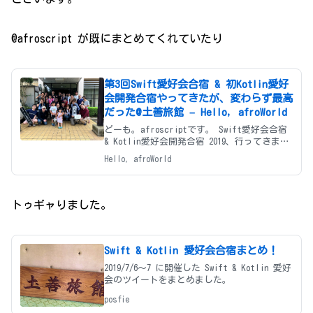
@afroscript が既にまとめてくれていたり
第3回Swift愛好会合宿 & 初Kotlin愛好
会開発合宿やってきたが、変わらず最高
だった@土善旅館 – Hello, afroWorld
どーも。afroscriptです。 Swift愛好会合宿
& Kotlin愛好会開発合宿 2019、行ってきまし
た。 love-swift.connpass.com love-
Hello, afroWorld
kotlin.connpass.com 結論からいくと、
トゥギャりました。
Swift & Kotlin 愛好会合宿まとめ！
2019/7/6〜7 に開催した Swift & Kotlin 愛好
会のツイートをまとめました。
posfie