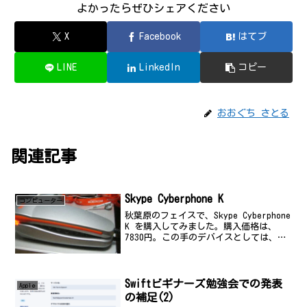
よかったらぜひシェアください
X
Facebook
はてブ
LINE
LinkedIn
コピー
おおぐち さとる
関連記事
Skype Cyberphone K
コンビューター
秋葉原のフェイスで、Skype Cyberphone
K を購入してみました。購入価格は、
7830円。この手のデバイスとしては、少
し高め。これを選んだ理由は、やはり電
話機の形が使いやすいのではないかとい
うことと、このデザインかなぁ。価格的
に...
Swiftビギナーズ勉強会での発表
Apple
の補足(2)