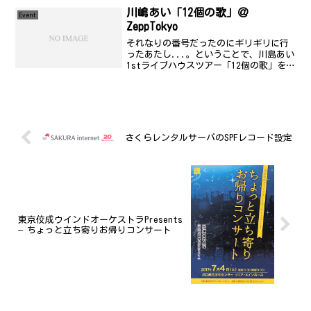
川嶋あい「12個の歌」＠
Event
ZeppTokyo
それなりの番号だったのにギリギリに行
ったあたし...。ということで、川島あい
1stライブハウスツアー「12個の歌」を見
てきました。前回、一度みているのでだ
いたいの内容を把握した上で見ていたの
で、爆笑した個所多数^^;;今回のツアー
では、よく...
さくらレンタルサーバのSPFレコード設定
東京佼成ウインドオーケストラPresents
– ちょっと立ち寄りお帰りコンサート