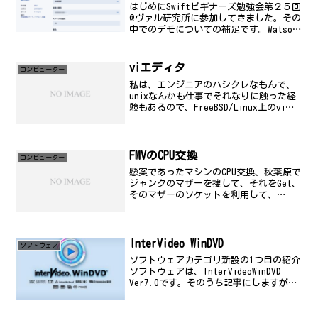
はじめにSwiftビギナーズ勉強会第２５回
@ヴァル研究所に参加してきました。その
中でのデモについての補足です。Watson
のSDKのデモについてSwift用のSDKが用
意されています。参考にある github の
リンク参照。スタンダートに、...
viエディタ
コンビューター
私は、エンジニアのハシクレなもんで、
unixなんかも仕事でそれなりに触った経
験もあるので、FreeBSD/Linux上のviエ
ディタなんかは、とても便利でよく使っ
ている訳なんですが、レンタルサーバの
マニュアルや、各所でのガイドなんかを
読んで...
FMVのCPU交換
コンビューター
懸案であったマシンのCPU交換、秋葉原で
ジャンクのマザーを捜して、それをGet、
そのマザーのソケットを利用して、
celeronの形のスロットからslot1形式に
変更、よって、CPUをCeleron-366MHzか
ら、Pentium2-400...
InterVideo WinDVD
ソフトウェア
ソフトウェアカテゴリ新設の1つ目の紹介
ソフトウェアは、InterVideoWinDVD
Ver7.0です。そのうち記事にしますが、
先日、5.1ch対応のサウンドボードに変え
たので、それに関連してやはりこのあた
りのソフトのライセンスも欲しいと...