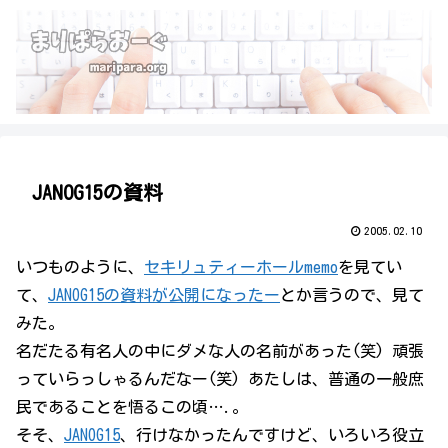
JANOG15の資料
2005.02.10
いつものように、
セキリュティーホールmemo
を見てい
て、
JANOG15の資料が公開になったー
とか言うので、見て
みた。
名だたる有名人の中にダメな人の名前があった(笑) 頑張
っていらっしゃるんだなー(笑) あたしは、普通の一般庶
民であることを悟るこの頃….。
そそ、
JANOG15
、行けなかったんですけど、いろいろ役立