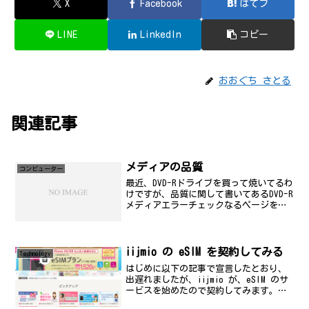
X
Facebook
はてブ
LINE
LinkedIn
コピー
おおぐち さとる
関連記事
メディアの品質
コンビューター
最近、DVD-Rドライブを買って焼いてるわ
けですが、品質に関して書いてあるDVD-R
メディアエラーチェックなるページを検
索して見つけました。なかなか参考にな
りますな。国産では、私は、太陽誘電(東
証1部上場企業)ばかり使うんですが、結
構、エラ...
iijmio の eSIM を契約してみる
Technology
はじめに以下の記事で宣言したとおり、
出遅れましたが、iijmio が、eSIM のサ
ービスを始めたので契約してみます。
SORACOM eSIM プロファイルトライアル