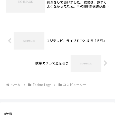
調査をして貰いました。結果は、あまり
よくなかったなぁ。今のMDFの構造が最低
の構造でして、電話回線を増やす余裕も
なく、その割に配線はある。木造だか
ら、線が投げられた配線になっていて、
管路がないので光...
フジテレビ、ライブドアと提携『拒否』
携帯カメラで恋を占う
ホーム
Technology
コンビューター
検索