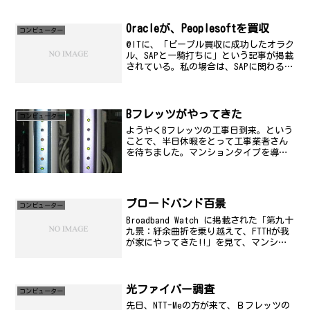
#SORACOM #discovery2019 - まりぱら
おーぐはじめ...
Oracleが、Peoplesoftを買収
コンビューター
@ITに、「ピープル買収に成功したオラク
ル、SAPと一騎打ちに」という記事が掲載
されている。私の場合は、SAPに関わる仕
事をしている一方で、Oracleなんかも扱
っているんですが、必ずしも敵対するよ
うなものではないと思っているんだけ
ど、ライ...
Bフレッツがやってきた
コンビューター
ようやくBフレッツの工事日到来。という
ことで、半日休暇をとって工事業者さん
を待ちました。マンションタイプを導入
したので、VDSLモデムを設置してもら
い、ひかり電話にも切り替えてもらいま
した。ちなみに、写真の右側(紫)が、Web
Caster...
ブロードバンド百景
コンビューター
Broadband Watch に掲載された「第九十
九景：紆余曲折を乗り越えて、FTTHが我
が家にやってきた!!」を見て、マンショ
ン、アパートはやっぱり大変だなぁ...
と。私もアパート住まいですが、直接、
部屋に引き込むという形態をとってい
ま...
光ファイバー調査
コンビューター
先日、NTT-Meの方が来て、Ｂフレッツの