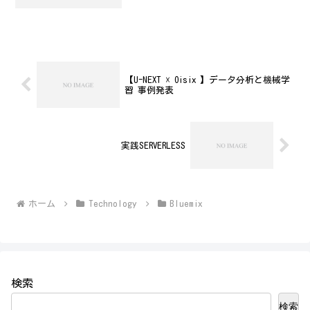
事をしている一方で、Oracleなんかも扱
っているんですが、必ずしも敵対するよ
うなものではないと思っているんだけ
ど、ライ...
【U-NEXT ☓ Oisix 】データ分析と機械学
習 事例発表
実践SERVERLESS
ホーム
Technology
Bluemix
検索
検索