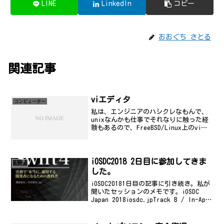
LINE
LinkedIn
コピー
おおぐち さとる
関連記事
viエディタ
コンビューター
私は、エンジニアのハシクレなもんで、
unixなんかも仕事でそれなりに触った経
験もあるので、FreeBSD/Linux上のviエ
ディタなんかは、とても便利でよく使っ
ている訳なんですが、レンタルサーバの
マニュアルや、各所でのガイドなんかを
読んで...
iOSDC2018 2日目に参加してきま
Apple
した。
iOSDC20181日目の記事に引き続き。私が
聞いたセッションのメモです。iOSDC
Japan 2018iosdc.jpTrack B / In-App
Purchase再考 ーサーバサイドエンジニ
アの運用経験と他決済手段との比較を添
えて...