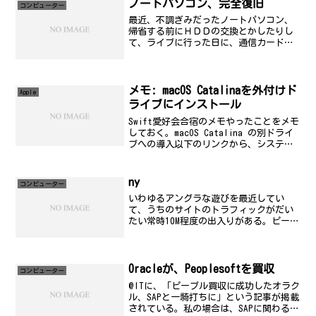
ノートパソコン、完全復旧
コンビューター
最近、不調ぎみだったノートパソコン、
帰省する前にＨＤＤの交換とかしたりし
て、ライブに行った日に、通信カードも
機種変更してもっと丈夫なものに交換し
ました。これで、ようやっと完全復旧と
いったところです。まぁ、前は、南さん
の壁紙だったんだけど、Ｚ...
メモ: macOS Catalinaを外付けド
Apple
ライブにインストール
Swift愛好会合宿のメモやったことをメモ
しておく。macOS Catalina の別ドライ
ブへの導入以下のリンクから、システム
環境設定で「ソフトウェア・アップデー
ト」を実行するところまでやる。macOS
Catalinaのインストール用U...
ny
コンビューター
いわゆるアングラな遊びを最近してい
て、うちのサイトのトラフィックがだい
たい常時10M程度の出入りがある。ピーク
は、20M超も出る。ルータの性能がもう少
し出ればいいのでもう少しスペックアッ
プが必要かも。で、いろいろ集めていま
すが、集めて整理し...
Oracleが、Peoplesoftを買収
コンビューター
@ITに、「ピープル買収に成功したオラク
ル、SAPと一騎打ちに」という記事が掲載
されている。私の場合は、SAPに関わる仕