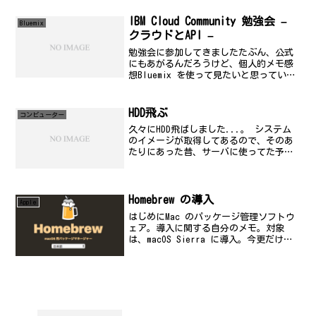
間の互換性の問題が発生する可能性が高
く...
IBM Cloud Community 勉強会 –
Bluemix
クラウドとAPI –
勉強会に参加してきましたたぶん、公式
にもあがるんだろうけど、個人的メモ感
想Bluemix を使って見たいと思っている
中で参考になった。イベント行こうか悩
んでます。特に、iOS の話は面白かっ
た。分会設立の挨拶資料 IBM Cloud
HDD飛ぶ
コンビューター
Com...
久々にHDD飛ばしました...。 システム
のイメージが取得してあるので、そのあ
たりにあった昔、サーバに使ってた予備
のハードディスクを付け直してイメージ
から復活。 一部の最新データはバックア
ップ時期の関係で消滅(泣 しましたが、
重要なものは、...
Homebrew の導入
Apple
はじめにMac のパッケージ管理ソフトウ
ェア。導入に関する自分のメモ。対象
は、macOS Sierra に導入。今更だけ
ど。公式サイトHomebrewbrew.sh導入方
法公式サイトの手順より、$
/usr/bin/ruby -e "$(c...