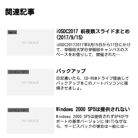
関連記事
iOSDC2017 前夜祭スライドまとめ
Apple
(2017/9/15)
iOSDC20172017年9月15日から17日にかけ
て、早稲田大学日早稲田キャンパスのス
ペースをお借りして、開催された
iOSDC2017に参加しています。私が見た
発表を中心にスライドをまとめていきま
す。SiriKit and MeTach...
バックアップ
コンビューター
日記書いたら、CD-ROMドライブ接続して
バックアップをこのノートパソコンに復
帰させましょ。
Windows 2000 SP5は提供されない
コンビューター
Windows 2000 SP5は提供されずSP4がサ
ポートの基準バージョンに(@IT)なぜな
ら、サービスパックの場合は一般にはほ
とんど気付かれない問題の修正プログラ
ムも網羅されるため、アプリケーション