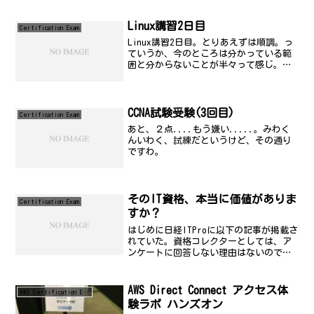
り、情報処理系資格では、最近になって
登場した「情報セキュリティーアドミニ
ストレーター...
Linux講習2日目
Certification Exam
Linux講習2日目。とりあえずは順調。っ
ていうか、今のところは分かっている範
囲と分からないことが半々って感じ。意
外と知らなかったりすることが多いの
は、驚きでもあったりする。ちゃんと勉
強しておくのも良いかな..とか思った。
そのあと、結局、少...
CCNA試験受験(3回目)
Certification Exam
あと、２点....もう嫌い.....。みわく
んいわく、試練だというけど、その通り
ですわ。
そのIT資格、本当に価値がありま
Certification Exam
すか？
はじめに日経ITProに以下の記事が掲載さ
れていた。資格コレクターとしては、ア
ンケートに回答しない理由はないので書
いてみた。そのIT資格、本当に価値があ
りますか？実務に必要な知識の習得や、
保有するスキルの証明手段として役立つ
AWS Direct Connect アクセス体
AWS Certification Exam
とされるIT関連...
験ラボ ハンズオン