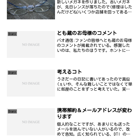
新しいメガネを作りました。古いメガネ
が、先日レンズが落ちたので(修理はした
んだけどね)いくつか店舗を回ってある程
度のスペックで安く作れるところを探し
て発注しておいたんですが、ようやく仕
上がってきました。おいらは、乱視が強
くて視力が変わってい...
とも蔵のお母様のコメント
Diary
バオ通信:ファンの皆様へとも蔵のお母様
のコメントが掲載されている。感謝した
いのは、私たちのほうです。ホントに。
ビデオにちゃんと彼女の声でたくさんの
作品に残っているので、改めて、また見
返したいと思う。ファンの皆様へ御礼川
上とも子の死去に際し、...
考えるコト
Diary
うさだーの日記に書いてあったので真似
(ぇいや、そんな難しいことではなくて単
に部屋のことをずっと考えていた。実は
今日はゴミ回収の日だったんだけど、雑
誌とかはあえて今回は出さなかった。ま
だ整理ついてないし。整理したところま
で出せばいんだけど、量...
携帯解約＆メールアドレスが変わ
Diary
ります
個人的なことですが、あまりにも送った
メールを読んでいない人がいるので、改
めて告知。広く知られている、DTI の
mars.dti.ne.jp のアドレスを廃止しま