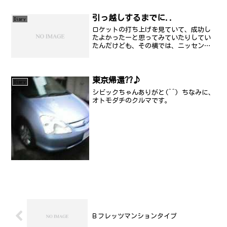
す。2/20付でこのアドレスは消滅しま
す。全てエラーメールとして帰るように
引っ越しするまでに..
Diary
処理...
ロケットの打ち上げを見ていて、成功し
たよかったーと思ってみていたりしてい
たんだけども、その横では、ニッセンの
サイトを眺めていました。新居に移動に
あたっていくつか解決しないといけない
問題が。
東京帰還??♪
Diary
シビックちゃんありがと(^^) ちなみに、
オトモダチのクルマです。
Ｂフレッツマンションタイプ