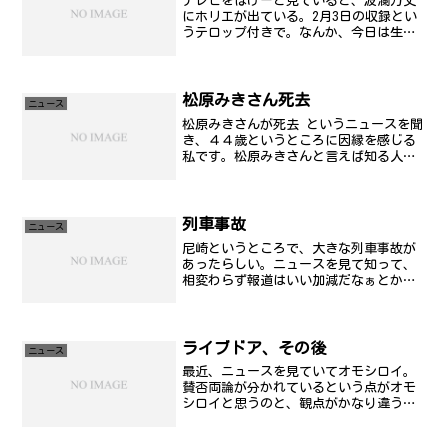
テレビをほげーと見ていると、波瀾万丈
にホリエが出ている。2月3日の収録とい
うテロップ付きで。なんか、今日は生放
送に3件ほど出た模様。テレビ局にとっち
ゃ数字とれるようだからおいしいソース
のようだけど。なんか、blog見ていると
「少し黙ってなさ...
松原みきさん死去
ニュース
松原みきさんが死去 というニュースを聞
き、４４歳というところに因縁を感じる
私です。松原みきさんと言えば知る人ぞ
知る作曲家ですが、私としては、「雨の
ちスペシャル」の印象が強くて、これで
名前を知ったようなもんです。以前か
ら、國府田マリ子さんに楽...
列車事故
ニュース
尼崎というところで、大きな列車事故が
あったらしい。ニュースを見て知って、
相変わらず報道はいい加減だなぁとか、
思うところがあったのでいろいろとメ
モ。ひとつめ。テレビ映像を見て思うと
ころがあって、24時間体制で救助活動を
するレスキューの人たち、...
ライブドア、その後
ニュース
最近、ニュースを見ていてオモシロイ。
賛否両論が分かれているという点がオモ
シロイと思うのと、観点がかなり違うと
いう点においては興味深い。最近では、
こんな報道がある。塩川氏は「株主とい