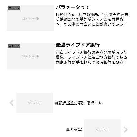
うものをどう見ているのか。株主が会い
たいといっているのに『会...
パラメータって
ニュース
日経ITPro「神戸製鋼所、100億円強を投
じ鉄鋼部門の基幹系システムを再構築
へ」の記事に面白いことが書いてあっ
た。結局、問題が解消したのは稼働の3日
前。1カ所のパラメータを変更するだけ
で、「3日も徹夜して調べたのは何やった
んや、と思うほど...
最強ライブドア銀行
ニュース
西京ライブドア銀行の設立発表があった
模様。ライブドアと第二地方銀行である
西京銀行が手を組んで決済銀行を設立す
るようである。少し前にイーバンクとモ
メ、決済機能を失い、ヤフーも先日の決
算発表で、あおぞら信託銀行との提携を
発表して、他のポータルは...
施設負担金が変わるらしい
夢と現実