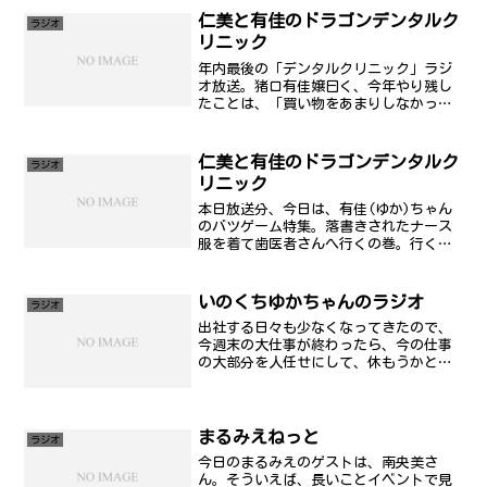
仁美と有佳のドラゴンデンタルク
ラジオ
リニック
年内最後の「デンタルクリニック」ラジ
オ放送。猪口有佳嬢曰く、今年やり残し
たことは、「買い物をあまりしなかっ
た」ことなんだそうで、ずっと、FFXIを
やって引きこもりしていたそうで、その
影響でお金が貯まったので、新年早々は
仁美と有佳のドラゴンデンタルク
ラジオ
バーゲンに行く...だ...
リニック
本日放送分、今日は、有佳(ゆか)ちゃん
のバツゲーム特集。落書きされたナース
服を着て歯医者さんへ行くの巻。行く前
に、のんきにお好み焼きを食わされ、青
海苔を付けていったそうな。なんだかな
ぁ(笑)虫歯は、忘れていたそうです。番
いのくちゆかちゃんのラジオ
ラジオ
組で言った歯科医院は...
出社する日々も少なくなってきたので、
今週末の大仕事が終わったら、今の仕事
の大部分を人任せにして、休もうかと思
っています。なんか、社内ががやがやし
て集中できないので日記(笑)おめでたい
ことに、いのくちゆかちゃんがラジオを
することが決定したらし...
まるみえねっと
ラジオ
今日のまるみえのゲストは、南央美さ
ん。そういえば、長いことイベントで見