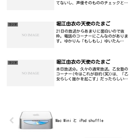
てないし、声優そのもののチェックとい
うものをしてないし、週末の蔵にもあま
り行ってないし、ゲームもあんまりして
ないし、アニメもチェックしてない
や..。ま、見るだけは見たけど...
堀江由衣の天使のたまご
ラジオ
21日の放送からあまりに面白いので抜
粋。電話のコーナーにこんなのがありま
す。ゆかりん「もしもし」ゆいたん
「あ、もしもし、ほりえゆいと申します
が。」ゆかりん「あっ、はじめまし
て??」ゆいたん「あっ、はじめまし
て??」ゆかりん「あの、お誕生日お...
堀江由衣の天使のたまご
ラジオ
本日放送分。久々の通常放送。乙女塾の
コーナー(今はこれが目的(笑))は、「乙
女らしく誰かを起こす」だったらしいが
スタッフを起こそうとしたようだが、評
判が良くなかったようだ。だいたいにし
て、自分が、6:30に起きなきゃいけない
日に起こすとかい...
Mac Mini と iPod shuffle