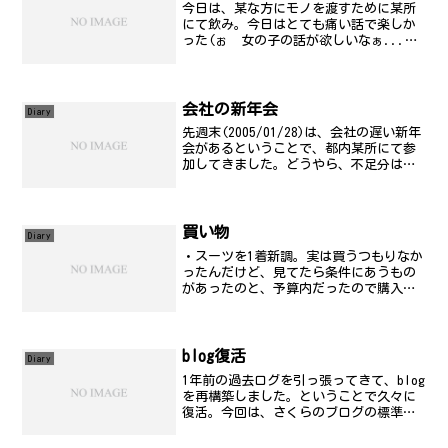
今日は、某な方にモノを渡すために某所
にて飲み。今日はとても痛い話で楽しか
った(ぉ 女の子の話が欲しいなぁ...
(笑) 僕も襲っていいですか？(ぉぃ
会社の新年会
Diary
先週末(2005/01/28)は、会社の遅い新年
会があるということで、都内某所にて参
加してきました。どうやら、不足分は会
社経費で落ちた模様で、私たちは格安の
価格で堪能させて頂きました(笑)ここで
は、仕事のことはほとんど触れていない
(今後もた...
買い物
Diary
・スーツを1着新調。実は買うつもりなか
ったんだけど、見てたら条件にあうもの
があったのと、予算内だったので購入。
・併せてYシャツ、ネクタイとかも購入。
・ユニクロでズボン類とか購入。ユニク
ロは、好きなデザインのものが多いので
好きです。 少し...
blog復活
Diary
1年前の過去ログを引っ張ってきて、blog
を再構築しました。ということで久々に
復活。今回は、さくらのブログの標準機
能をそのまま使用。blogソフトのバージ
ョンアップとかだるいので放置。今後