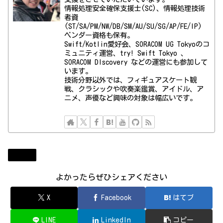
情報処理安全確保支援士(SC)、情報処理技術
者資
(ST/SA/PM/NW/DB/SM/AU/SU/SG/AP/FE/IP)
ベンダー資格も保有。
Swift/Kotlin愛好会、SORACOM UG Tokyoのコ
ミュニティ運営、try! Swift Tokyo 、
SORACOM DIscovery などの運営にも参加して
います。
技術分野以外では、フィギュアスケート観
戦、クラシックや吹奏楽鑑賞、アイドル、ア
ニメ、声優など興味の対象は幅広いです。
Diary
よかったらぜひシェアください
X
Facebook
はてブ
LINE
LinkedIn
コピー