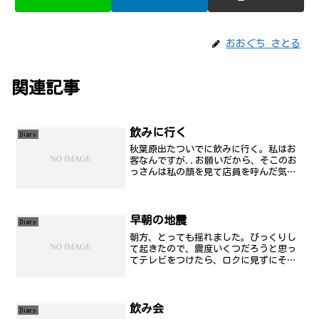
おおぐち さとる
関連記事
飲みに行く
Diary
秋葉原出たついでに飲みに行く。私はお
客なんですが..お願いだから、そこのお
っさんは私の顔を見て店員を呼んだ気に
ならないで欲しいな:-p 私は客です...。
早朝の地震
Diary
朝方、とっても揺れました。びっくりし
て起きたので、震度いくつだろうと思っ
てテレビをつけたら、ロクに見ずにその
まま寝てしまいました。再び起きてシャ
ワーでも浴びようかなぁと思い、蛇口を
ひねるとお湯が出ない。なんでかなーと
思い、ふと思い立って、Y...
飲み会
Diary