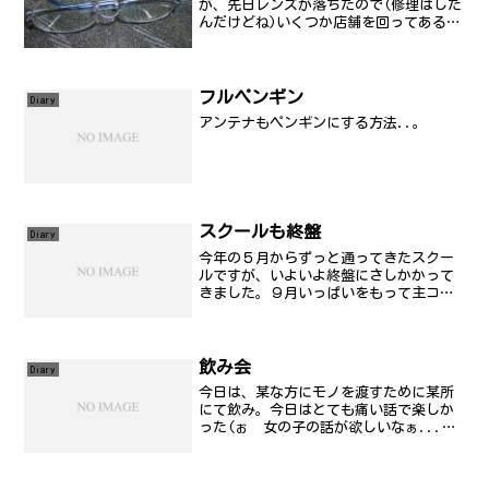
が、先日レンズが落ちたので(修理はした
んだけどね)いくつか店舗を回ってある程
度のスペックで安く作れるところを探し
て発注しておいたんですが、ようやく仕
上がってきました。おいらは、乱視が強
くて視力が変わってい...
フルペンギン
Diary
アンテナもペンギンにする方法..。
スクールも終盤
Diary
今年の５月からずっと通ってきたスクー
ルですが、いよいよ終盤にさしかかって
きました。９月いっぱいをもって主コー
スは終わりで、最後にLPI/Turbo-CEを取
得すれば、完璧に終わりな訳です。約４
ヶ月間、長かったです。Linux講習が、あ
と１回...
飲み会
Diary
今日は、某な方にモノを渡すために某所
にて飲み。今日はとても痛い話で楽しか
った(ぉ 女の子の話が欲しいなぁ...
(笑) 僕も襲っていいですか？(ぉぃ