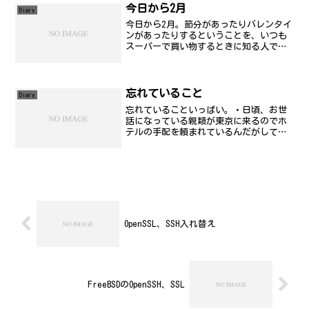
今日から2月
Diary
今日から2月。節分があったりバレンタイ
ンがあったりするということを、いつも
スーパーで買い物するときに知る人で
す...。ワタシは、FFXI に相変わらず夢
中で、レベルダウンでヘコんでます...。
駄目駄目かもしれません..ハイ。今年
も、既に12...
忘れていること
Diary
忘れていることいっぱい。・日頃、お世
話になっている親類が東京に来るのでホ
テルの手配を頼まれているんだがしてい
ない(汗 ・今月分の家賃を振り込むのを
忘れている。 数日中にはすませてしまい
ましょう
OpenSSL、SSH入れ替え
FreeBSDのOpenSSH、SSL