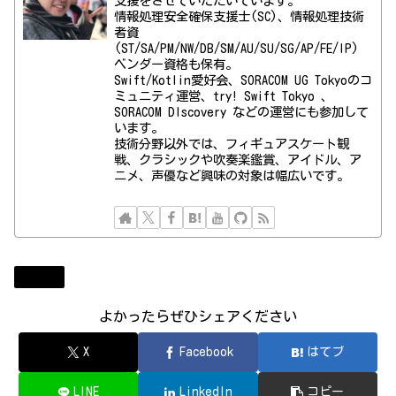
支援をさせていただいています。
情報処理安全確保支援士(SC)、情報処理技術
者資
(ST/SA/PM/NW/DB/SM/AU/SU/SG/AP/FE/IP)
ベンダー資格も保有。
Swift/Kotlin愛好会、SORACOM UG Tokyoのコ
ミュニティ運営、try! Swift Tokyo 、
SORACOM DIscovery などの運営にも参加して
います。
技術分野以外では、フィギュアスケート観
戦、クラシックや吹奏楽鑑賞、アイドル、ア
ニメ、声優など興味の対象は幅広いです。
Diary
よかったらぜひシェアください
X
Facebook
はてブ
LINE
LinkedIn
コピー