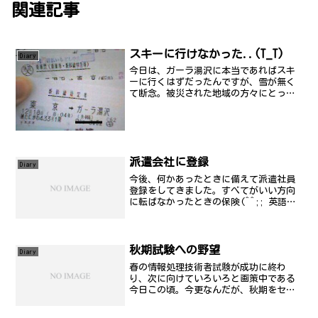
関連記事
スキーに行けなかった..(T_T)
Diary
今日は、ガーラ湯沢に本当であればスキ
ーに行くはずだったんですが、雪が無く
て断念。被災された地域の方々にとって
みると、現時点では、雪ふるのが遅いほ
うがいいんだろうけど、ちょっと残念で
した...。
派遣会社に登録
Diary
今後、何かあったときに備えて派遣社員
登録をしてきました。すべてがいい方向
に転ばなかったときの保険(^^;; 英語力
の必要さを実感。
秋期試験への野望
Diary
春の情報処理技術者試験が成功に終わ
り、次に向けていろいろと画策中である
今日この頃。今更なんだが、秋期をセキ
ュアドじゃなくてAEにすればよかったな
ぁ..と。試験の申し込みはまだだけど、