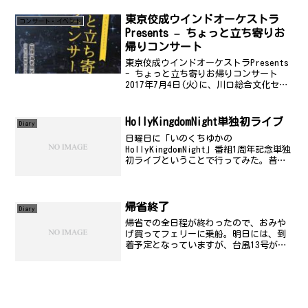
模試とか既に申し込んでしまったので、
もう遅いんだけどね。当...
東京佼成ウインドオーケストラ
コンサート・イベント
Presents – ちょっと立ち寄りお
帰りコンサート
東京佼成ウインドオーケストラPresents
- ちょっと立ち寄りお帰りコンサート
2017年7月4日(火)に、川口総合文化セン
ター リリア・メインホールで開催された
「東京佼成ウインドオーケストラ
Presents - ちょっと立ち寄りお帰り
HollyKingdomNight単独初ライブ
Diary
コ...
日曜日に「いのくちゆかの
HollyKingdomNight」番組1周年記念単独
初ライブということで行ってみた。昔の
本人からは考えられないほどおおいに発
展していた。前職の部門の人をみかけた
りした。スタッフを含め知ってる顔が多
数ってのは、かなり...
帰省終了
Diary
帰省での全日程が終わったので、おみや
げ買ってフェリーに乗船。明日には、到
着予定となっていますが、台風13号が迫
っているので着くのか疑問です(汗....と
思っていたら、定刻より１時間早く到
着。台風の動きが遅いので、急いだらし
い。めちゃくちゃ揺...