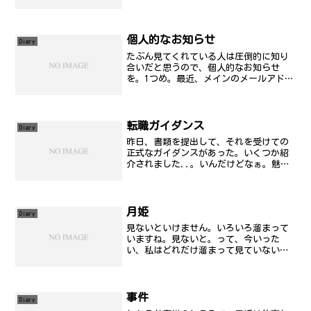
で、有明の方ではコミックマーケットな
るものがあったらしい。私は、数年ほど
行くことがなく、そのままなこのごろで
あります。最近のニュー...
個人的なお知らせ
Diary
たぶん見てくれている人は圧倒的に知り
合いだと思うので、個人的なお知らせ
を。1つめ。最近、メインのメールアドレ
スを、DTIから、ここの独自ドメインのも
のに変えました。@の前は今までと同様で
す。2つめ。携帯から、PHSをメインにし
ています。聞い...
転職ガイダンス
Diary
昨日、書類を提出して、それを受けての
正式なガイダンスがあった。いくつか紹
介されました..。いんだけどなぁ。魅力
はあるんだけど、こういまいち決定打が
無い..ということで、とりあえず担当者
と会ってみるという意向だけは伝えまし
た。なんか、親父が以...
月姫
Diary
見ないといけません。いろいろ溜まって
いますね。見ないと。って、今いった
い、私はどれだけ溜まって見ていないん
だろう..。いっぱいすぎる..。やってな
い(エッチな)ゲーム類とか..。
事件
Diary