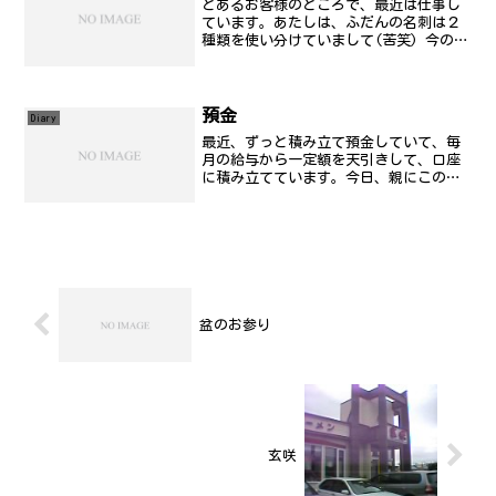
とあるお客様のところで、最近は仕事し
ています。あたしは、ふだんの名刺は２
種類を使い分けていまして(苦笑) 今の現
場は、下請けの下請けの下請けの(考える
のやめ).....という状況で仕事をしてお
ります。まぁ、どこの現場で仕事しても
そうなんです...
預金
Diary
最近、ずっと積み立て預金していて、毎
月の給与から一定額を天引きして、口座
に積み立てています。今日、親にこの前
まで借りてたお金を返さないといけない
ので、一度積み立てたお金を崩そうと銀
行に行って来ました。そしたら、外貨預
金を勧められたので、預金...
盆のお参り
玄咲