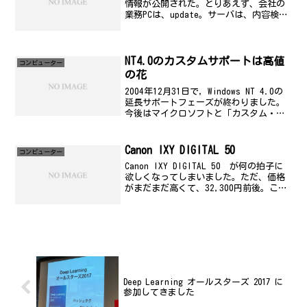
情報が公開された。とりあえず、会社の
業務PCは、update。サーバは、内容検討
してからだな。
NT4.0のカスタムサポートは高値
コンビューター
の花
2004年12月31日で，Windows NT 4.0の
延長サポートフェーズが終わりました。
今後はマイクロソフトと「カスタム・サ
ポート契約」を結んだユーザーでなけれ
ば，セキュリティ修正パッチを入手でき
なくなります。それに関連する記事が、
Canon IXY DIGITAL 50
コンビューター
日経...
Canon IXY DIGITAL 50 が何の拍子に
欲しくなってしまいました。ただ、価格
がまだまだ高くて、32,300円前後。この
価格で諦めて買うかなぁ...と。誰か安い
ところ知りません?
Deep Learning オールスターズ 2017 に
参加してきました