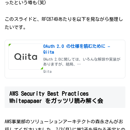
ったという噂も(笑)
このスライドと、RFC6749あたりを以下を見ながら整理し
たいです。
OAuth 2.0 の仕様を読むために –
Qiita
OAuth 2.0に関しては、いろんな解説や実装が
ありますが、結局、
http://tools.ietf.org/html/rfc6749 にある
Qiita
RFCの仕様を読むのが一番なのではないかと思
い、それを読む際に必要な部分、詰まりやす
い部分をまと
AWS Security Best Practices
Whitepapaer をガッツリ読み解く会
AWS事業部のソリューションアーキテクトの森永さんがお
話してくださいました。7/3(月)に第2子を授かる予定との