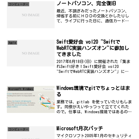
ノートパソコン、完全復旧
コンビューター
最近、不調ぎみだったノートパソコン、
帰省する前にＨＤＤの交換とかしたりし
て、ライブに行った日に、通信カードも
機種変更してもっと丈夫なものに交換し
ました。これで、ようやっと完全復旧と
いったところです。まぁ、前は、南さん
の壁紙だったんだけど、Ｚ...
Swift愛好会 vol20 ~Swiftで
Apple
WebRTC実装ハンズオン~に参加し
てきました
2017年6月18日(日) に開催された「集ま
れSwift好き！Swift愛好会 vol20
~SwiftでWebRTC実装ハンズオン~」に参
加してきました。自分でやってみたので
すが、サンプルコードと関数名とかが違
いすぎて面倒だったので、git clone に
Windows環境でgitでちょっとはま
Microsoft Windows
て作成^^;;;自分は出遅れたので、ハンズ
る
オン資料みながら、ひたすらコード確
認、打ち込む or コピペしながらやって
業務では、gitlab を使っていたりもしま
いたら、いつのまにか終わったという。
す。同僚がえいやっつって立ててくれた
処理の流れが理解出来る、よくできたハ
ので。仕事は、Windows環境ではあるので
ンズオン資料でよかったです。
すが。git をインストールすれば便利に
使えます。Gitgit-scm.comでも使ってい
て、ちょっとはまったのでメ...
Microsoft月次パッチ
コンビューター
マイクロソフト2005年1月のセキュリティ