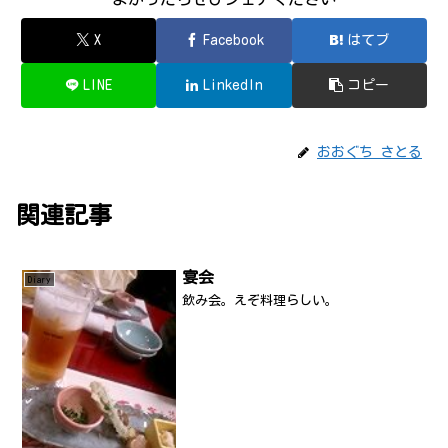
X
Facebook
はてブ
LINE
LinkedIn
コピー
おおぐち さとる
関連記事
宴会
Diary
飲み会。えぞ料理らしい。