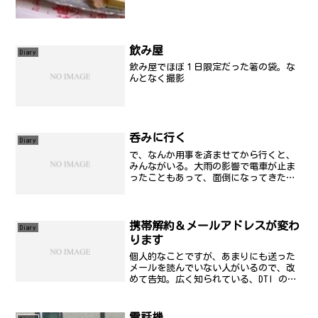
飲み屋
Diary
飲み屋でほぼ１日限定だった箸の袋。な
んとなく撮影
呑みに行く
Diary
で、なんか用事を済ませてから行くと、
みんながいる。大雨の影響で電車が止ま
ったこともあって、面倒になってきた人
が...(笑) 3時間ほど山手線、京浜東北線
が止まった模様。そりゃ無理だ。とりあ
えず、秋刀魚を食えたので満足満足。
携帯解約＆メールアドレスが変わ
Diary
ります
個人的なことですが、あまりにも送った
メールを読んでいない人がいるので、改
めて告知。広く知られている、DTI の
mars.dti.ne.jp のアドレスを廃止しま
す。2/20付でこのアドレスは消滅しま
す。全てエラーメールとして帰るように
電話機