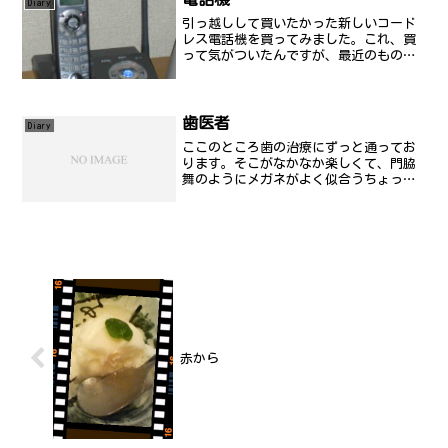
Diary
処理...
引っ越しして買いたかった新しいコード
レス電話機を買ってみました。これ、買
って気がついたんですが、最近のもの
は、2.4GHz帯を使っているみたいです
ね。私が以前使っていた電話機は、
300MHz帯の上の方を使っていたと思うん
だけど。実際、使って...
歯医者
Diary
ここのところ歯の治療にずっと通ってお
ります。そこがなかなか楽しくて、門脇
舞のようにメガネがよく似合うちょっと
間抜けなねーちゃんが、何故か担当して
くださることがあり、ある意味、男性の
歯科医師より怖いです(笑)今日は、先日
治療が終わった歯にかぶ...
赤から