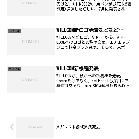
るけど、AH-K3002V、京ポンがJATE(機種
認定)通過したらしい。7月に発表される
かな？ SD搭載とかなら速攻で乗り換えま
す^^;;;
WILLCOM新ロゴ発表などなど…
モバイル
WILLCOMの新ロゴ、AIR-H から、AIR-
EDGEへのロゴと名称の変更、エアエッジ
プロの料金プラン発表、そして、京ポン
ことAIR-EDGE PHONE「AH-K3001V」の新
色が出たようです。エアエッジプロは、
予想通り高額の129...
WILLCOM新機種発表
モバイル
WILLCOMが、秋からの新機種を発表。
Operaだけでなく、NetFrontも採用した
機種はあるわ、miniSD搭載機もあるわ
で、話題騒然になること必死かなぁ...。
それ以前に、WILLCOMのサイト自体がか
なり重たい...(苦笑) それ...
メガソフト前坂昇氏死去