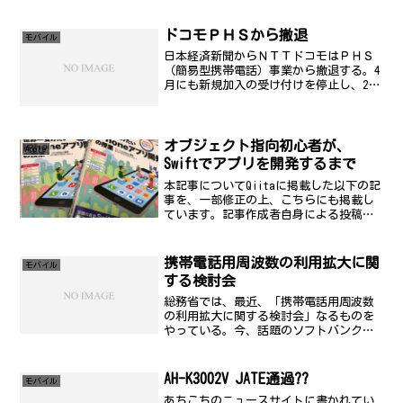
ドコモＰＨＳから撤退
モバイル
日本経済新聞からＮＴＴドコモはＰＨＳ
（簡易型携帯電話）事業から撤退する。4
月にも新規加入の受け付けを停止し、2、
3年後をめどにサービス自体も取りやめ
る。うは。遂に来たか。いや、やっとか
な。これで、契約者を伸ばすKDDIを追
撃？
オブジェクト指向初心者が、
Apple
Swiftでアプリを開発するまで
本記事についてQiitaに掲載した以下の記
事を、一部修正の上、こちらにも掲載し
ています。記事作成者自身による投稿で
す。オブジェクト指向初心者が、Swiftで
アプリを開発するまで - QiitaSwiftア
ドベントカレンダー18日目を書きます...
携帯電話用周波数の利用拡大に関
モバイル
する検討会
総務省では、最近、「携帯電話用周波数
の利用拡大に関する検討会」なるものを
やっている。今、話題のソフトバンクが
議論の中心のせいか、ITmediaでも、
800MHz帯でないと「ダメ」？??携帯周波
数会合第5回としても、取り上げている。
AH-K3002V JATE通過??
モバイル
ここのとこ...
あちこちのニュースサイトに書かれてい