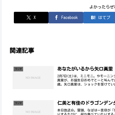
よかったらぜ
X
Facebook
はてブ
関連記事
あなたがいるから矢口真里
ラジオ
2月7日(土)は、ミニモニ。やモーニ
真里が、お誕生日おめでとーと叫んでま
歳。矢口真里は、ショックを受けていま
仁美と有佳のドラゴンデン
ラジオ
本日放送分。冒頭、なばは一言目が「
りするたびに、何か食べていたりする