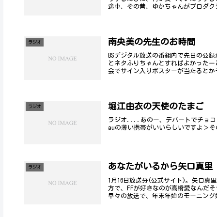
途中、その昔、ゆかちゃんがプロダクシ
南央美の先生のお時間
ラジオ
BSデジタル放送の番組内で先日の公
とネタふりちゃんとすればよかったー
会でサイン入りポスターが当たるとかそ
堀江由衣の天使のたまご
ラジオ
ラジオ....あのー、デパートでチョ
auの薄い携帯がいいらしいですよ＞そ
あなたがいるから矢口真里
ラジオ
1月16日放送分(公式サイト)。矢口
方で、FFが好きなのが高橋愛なんだそ
早々の放送で、年末年始のモーニング娘