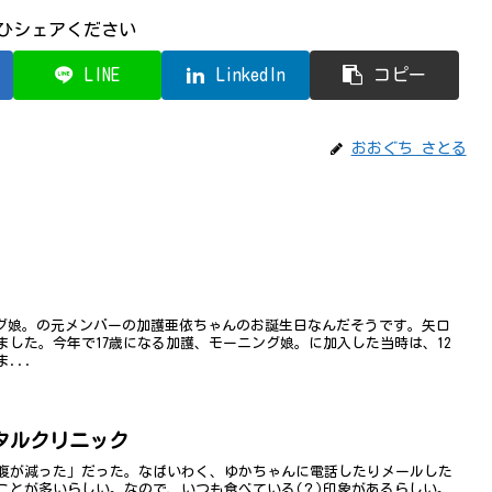
ひシェアください
LINE
LinkedIn
コピー
おおぐち さとる
ング娘。の元メンバーの加護亜依ちゃんのお誕生日なんだそうです。矢口
した。今年で17歳になる加護、モーニング娘。に加入した当時は、12
...
タルクリニック
腹が減った」だった。なばいわく、ゆかちゃんに電話したりメールした
ことが多いらしい。なので、いつも食べている(？)印象があるらしい。