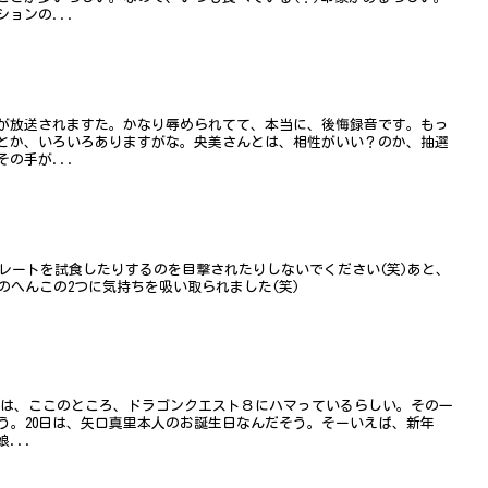
ョンの...
録が放送されますた。かなり辱められてて、本当に、後悔録音です。もっ
とか、いろいろありますがな。央美さんとは、相性がいい？のか、抽選
の手が...
コレートを試食したりするのを目撃されたりしないでください(笑)あと、
のへんこの2つに気持ちを吸い取られました(笑)
真里は、ここのところ、ドラゴンクエスト８にハマっているらしい。その一
う。20日は、矢口真里本人のお誕生日なんだそう。そーいえば、新年
...