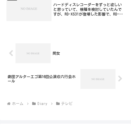
ハードディスレコーダーをずっと欲しい
と思っていて、機種を検討していたんで
すが、RD-XS31が登場した影響で、RD-
XS40が安くなっているようです。ローン
で購入するのもしゃくに触るので、ずっ
と悩んでいる訳ですが、その一方で貯ま
り続けるビデ...
岡女
劇団アルターエゴ第16回公演＠六行会ホ
ール
ホーム
Diary
テレビ