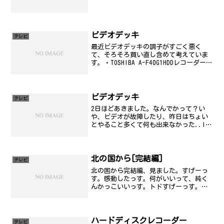
ビデオデッキ
テレビ
最近ビデオデッキの調子がすごく悪く
て、そろそろ買い直し含めて考えていま
す。・TOSHIBA A-F40G1HDDレコーダー内
蔵のビデオデッキ。価格は、5万円程度。
ビデオテープを無くしたいような気もす
るんだけど。・TOSHIBA RD-XS3...
ビデオデッキ
テレビ
2日ほどあきました。なんでかって？い
や、ビデオが故障したり、昨日はちょい
とやること多くて何も出来なかった..IRC
やってるじゃーんという突っ込みはなし
に(苦笑)で、結局、サトームセンで、カ
ードで1万5千円ほどでS-VHSのビクター
HR-S5...
北の国から[完結編]
テレビ
北の国から完結編、見ました。すげーっ
す。感動したっす。何がいいって、純く
んかっこいいっす。トドすげーっす。壊
れたらしい(笑)
ハードディスクレコーダー
テレビ