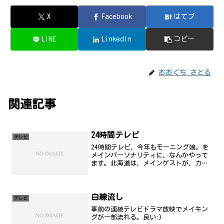
X
Facebook
はてブ
LINE
LinkedIn
コピー
おおぐち さとる
関連記事
24時間テレビ
テレビ
24時間テレビ、今年もモーニング娘。を
メインパーソナリティに、なんかやって
ます。北海道は、メインゲストが、カン
トリー娘。それで良いのか？ＳＴＶ？関
東に戻ってきて、日本テレビを見る。み
れなかったシーンも多いけど、とりあえ
ず、モー娘。に萌えてみ...
白線流し
テレビ
事前の連続テレビドラマ放映でメイキン
グが一部流れる。良い:)