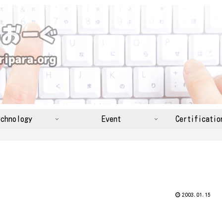
chnology
Event
Certificatio
2003.01.15