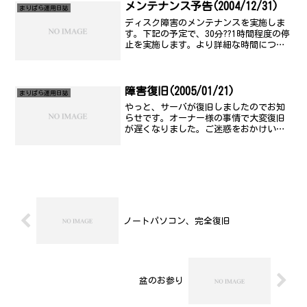
明 障害範...
メンテナンス予告(2004/12/31)
まりぱら運用日誌
ディスク障害のメンテナンスを実施しま
す。下記の予定で、30分??1時間程度の停
止を実施します。より詳細な時間につい
ては、追って告知します。記 時刻：
2004年12月31日(金) 15時00分頃??18時
00分頃 上記時間帯に30...
障害復旧(2005/01/21)
まりぱら運用日誌
やっと、サーバが復旧しましたのでお知
らせです。オーナー様の事情で大変復旧
が遅くなりました。ご迷惑をおかけいた
しました。また落ちたらごめんなさい。
とりあえず、対策練ります..。記 発生
時刻： 2005年1月18日(火) 4時00分
頃 復旧予定...
ノートパソコン、完全復旧
盆のお参り