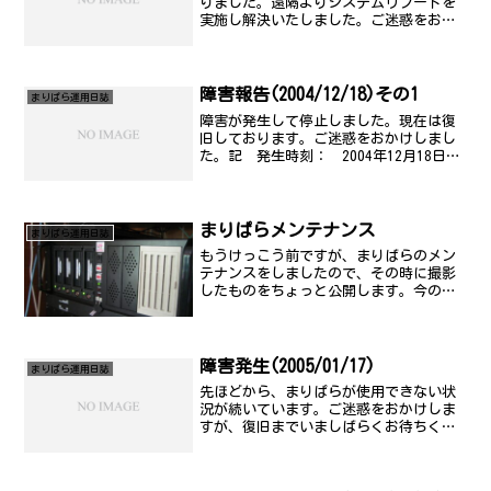
りました。遠隔よりシステムリブートを
実施し解決いたしました。ご迷惑をおか
けいたしました。記 発生時刻： 2005
年1月27日(火) 16時50分頃 復旧予
定： 2005年1月27日(火) 17時50分
頃 ...
障害報告(2004/12/18)その1
まりぱら運用日誌
障害が発生して停止しました。現在は復
旧しております。ご迷惑をおかけしまし
た。記 発生時刻： 2004年12月18日
(土) 13時20分頃 復旧時刻： 2004年
12月18日(土) 13時35分頃 障害原
因： ディスクエラー(ad6) 障害範...
まりぱらメンテナンス
まりぱら運用日誌
もうけっこう前ですが、まりばらのメン
テナンスをしましたので、その時に撮影
したものをちょっと公開します。今のま
りぱらは、こんな感じのもので動いてい
ます。
障害発生(2005/01/17)
まりぱら運用日誌
先ほどから、まりぱらが使用できない状
況が続いています。ご迷惑をおかけしま
すが、復旧までいましばらくお待ちくだ
さい。記 発生時刻： 2005年1月18日
(火) 4時00分頃 復旧予定： 未定(夜
までには復旧させます) 障害原因： 不