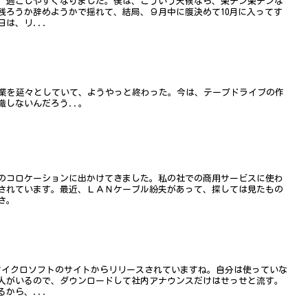
、過ごしやすくなりました。僕は、こういう天候なら、楽チン楽チンな
残ろうか辞めようかで揺れて、結局、９月中に腹決めて10月に入ってす
は、リ...
作業を延々としていて、ようやっと終わった。今は、テープドライブの作
識しないんだろう..。
のコロケーションに出かけてきました。私の社での商用サービスに使わ
されています。最近、ＬＡＮケーブル紛失があって、探しては見たもの
さ。
マイクロソフトのサイトからリリースされていますね。自分は使っていな
人がいるので、ダウンロードして社内アナウンスだけはせっせと流す。
から、...