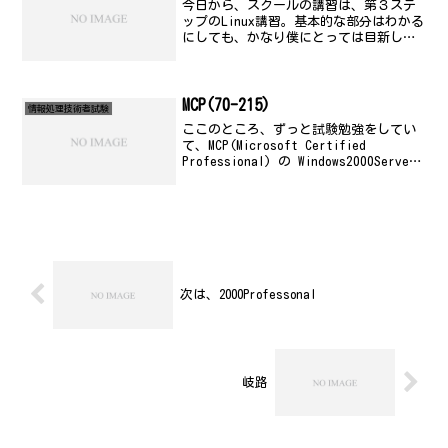
今日から、スクールの講習は、第３ステ
ップのLinux講習。基本的な部分はわかる
にしても、かなり僕にとっては目新しい
ことだったりします。いろいろスクール
の担当の人にも聞いて、自宅に同じ環境
を作ってみることにしました。ちょっと
本とか探してみよう...
MCP(70-215)
情報処理技術者試験
ここのところ、ずっと試験勉強をしてい
て、MCP(Microsoft Certified
Professional) の Windows2000Server
試験(70-215)を受けるべく、ようやく
VUE のセンターに登録して、受験手続き
完...
次は、2000Professonal
岐路