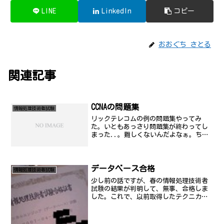
LINE
LinkedIn
コピー
おおぐち さとる
関連記事
CCNAの問題集
情報処理技術者試験
リックテレコムの例の問題集やってみ
た。いともあっさり問題集が終わってし
まった..。難しくないんだよなぁ。ちょ
っと要点絞り込んで、単語帳に書いて、
明日、夜時間があれば受けてきましょ。
データベース合格
情報処理技術者試験
少し前の話ですが、春の情報処理技術者
試験の結果が判明して、無事、合格しま
した。これで、以前取得したテクニカル
エンジニア(ネットワーク)と併せてＷホ
ルダーとなりました。会社には、報奨金
申請を早速すませました。午前試験が予