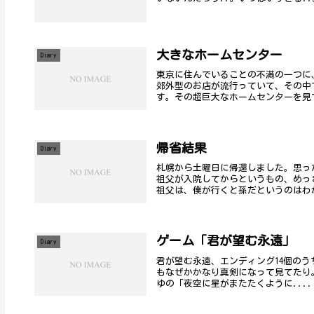
大きなホームセンター
Diary
東京に住んでいることの不満の一つに
郊外型のお店が流行っていて、その中
す。その超巨大なホームセンターを見て
帰省結果
Diary
札幌から土曜日に帰還しました。思っ
祖父が入院してからというもの、めっ
祖父は、僕が行くと孫だというのはわか
ゲーム「君が望む永遠」
Diary
君が望む永遠、エンディング14個のう
もなぜかかなり真剣になって見てたり。
ゆの「夜空に星がまたたくように....