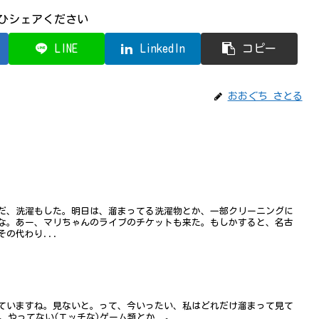
ひシェアください
LINE
LinkedIn
コピー
おおぐち さとる
だ、洗濯もした。明日は、溜まってる洗濯物とか、一部クリーニングに
な。あー、マリちゃんのライブのチケットも来た。もしかすると、名古
の代わり...
ていますね。見ないと。って、今いったい、私はどれだけ溜まって見て
。やってない(エッチな)ゲーム類とか..。